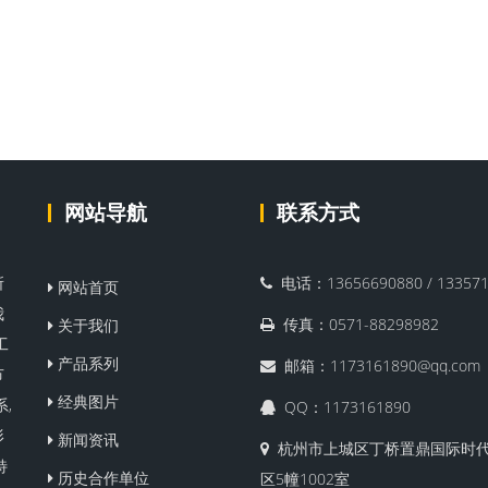
网站导航
联系方式
所
电话：13656690880 / 133571
网站首页
我
传真：0571-88298982
关于我们
工
产品系列
邮箱：1173161890@qq.com
节
经典图片
,
QQ：1173161890
形
新闻资讯
杭州市上城区丁桥置鼎国际时
特
历史合作单位
区5幢1002室