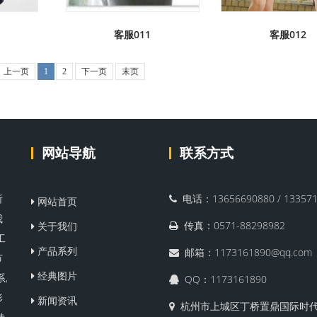
客服011
客服012
上一页
1
2
下一页
末页
网站导航
联系方式
所
电话：13656690880 / 133571
网站首页
我
传真：0571-88298982
关于我们
工
产品系列
邮箱：1173161890@qq.com
节
经典图片
,
QQ：1173161890
形
新闻资讯
杭州市上城区丁桥置鼎国际时